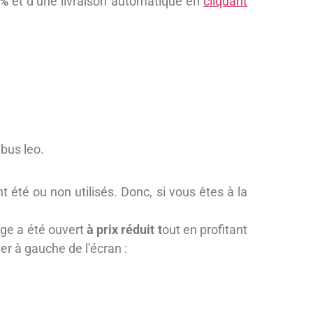
5%
et d’une livraison automatique en
cliquant
ibus leo.
nt été ou non utilisés. Donc, si vous êtes à la
ge a été ouvert
à prix réduit t
out en profitant
r à gauche de l’écran :